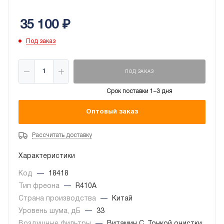
оздоравливая воздух в помещении.
35 100
₽
Под заказ
ПОД ЗАКАЗ
Срок поставки 1–3 дня
Оптовый заказ
Рассчитать доставку
Характеристики
Код
—
18418
Тип фреона
—
R410A
Страна производства
—
Китай
Уровень шума, дБ
—
33
Воздушные фильтры
—
Витамин С, Тонкой очистки