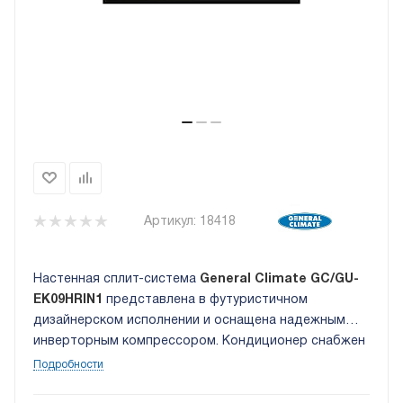
Артикул:
18418
Настенная сплит-система
General Climate GC/GU-
EK09HRIN1
представлена в футуристичном
дизайнерском исполнении и оснащена надежным
инверторным компрессором. Кондиционер снабжен
специальным фильтром с витамином С, который
Подробности
обладает мощным профилактическим действием,