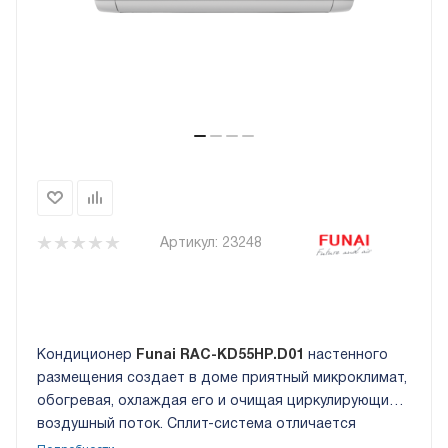
Артикул:
23248
Кондиционер
Funai
RAC
-
KD
55
HP
.
D
01
настенного
размещения создает в доме приятный микроклимат,
обогревая, охлаждая его и очищая циркулирующий
воздушный поток. Сплит-система отличается
продуманным стилем оформления внутреннего