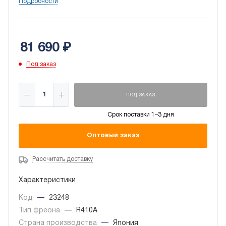
Подробности
блока, широким перечнем функций, которые
обеспечивают высочайший уровень использования.
81 690
₽
Под заказ
ПОД ЗАКАЗ
Срок поставки 1–3 дня
Оптовый заказ
Рассчитать доставку
Характеристики
Код
—
23248
Тип фреона
—
R410A
Страна производства
—
Япония