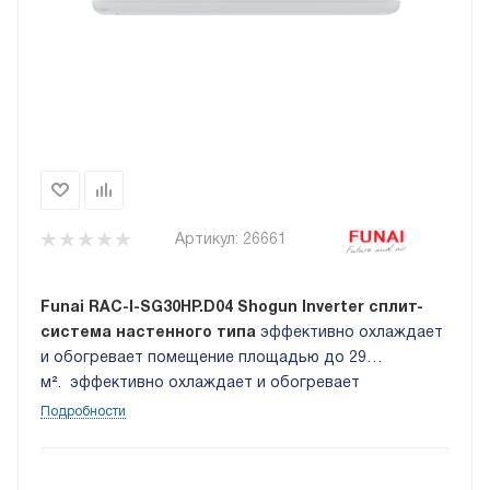
Артикул:
26661
Funai RAC-I-SG30HP.D04 Shogun Inverter сплит-
система настенного типа
эффективно охлаждает
и обогревает помещение площадью до 29
м².
эффективно охлаждает и обогревает
помещение площадью до 25 м². УФ-обработка для
Подробности
обеззараживания воздуха, 4 дополнительных
фильтра SMART Ion, Встроенный модуль Wi-Fi.