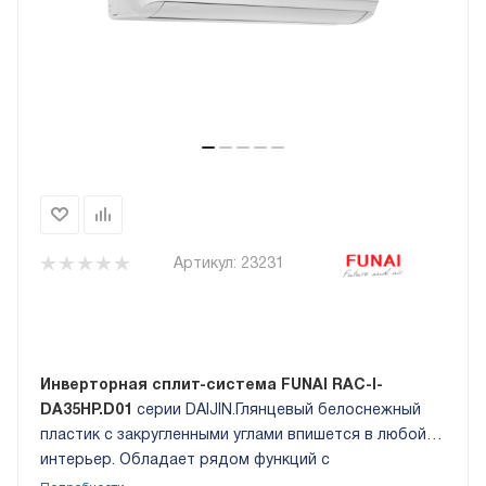
Артикул:
23231
Инверторная сплит-система FUNAI RAC-I-
DA35HP.D01
серии DAIJIN.Глянцевый белоснежный
пластик с закругленными углами впишется в любой
интерьер. Обладает рядом функций с
энергоэффективностью А++. Японская технология с