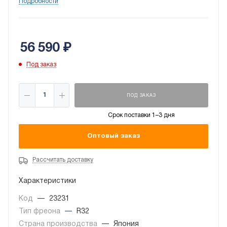
Подробности
хладагентом R32 и со встроенным модуль Wi-Fi.
Ионизатор «холодная плазма» PLASMA SMART.
Работает на обогрев при температуре до -15 °С.
56 590
₽
Под заказ
ПОД ЗАКАЗ
Срок поставки 1–3 дня
Оптовый заказ
Рассчитать доставку
Характеристики
Код
—
23231
Тип фреона
—
R32
Страна производства
—
Япония