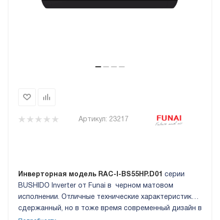
Артикул:
23217
Инверторная модель RAC-I-BS55HP.D01
серии
BUSHIDO Inverter от Funai в черном матовом
исполнении. Отличные технические характеристики и
сдержанный, но в тоже время современный дизайн в
одном корпусе. Класс энергоэффективности EU ERP