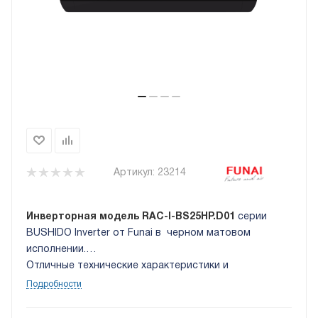
Артикул:
23214
Инверторная модель RAC-I-BS25HP.D01
серии
BUSHIDO Inverter от Funai в черном матовом
исполнении.
Отличные технические характеристики и
сдержанный, но в тоже время современный дизайн в
Подробности
одном корпусе.
Класс энергоэффективности EU ERP A++.