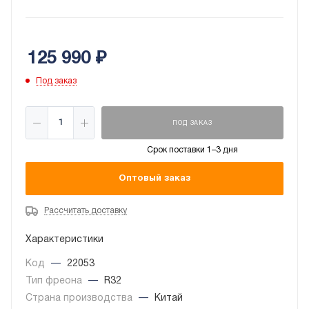
создаете климат в своем доме дистанционно*.
Тихая работа и эффективность инверторной
технологии класса А – ваш выбор комфорта и
125 990
₽
современного функционала.
Под заказ
ПОД ЗАКАЗ
Срок поставки 1–3 дня
Оптовый заказ
Рассчитать доставку
Характеристики
Код
—
22053
Тип фреона
—
R32
Страна производства
—
Китай