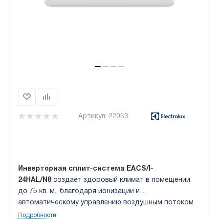
Артикул:
22053
Инверторная сплит-система EACS/I-
24HAL/N8
создает здоровый климат в помещении
до 75 кв. м., благодаря ионизации и
автоматическому управлению воздушным потоком.
Благодаря возможности управления по Wi-Fi, Вы
Подробности