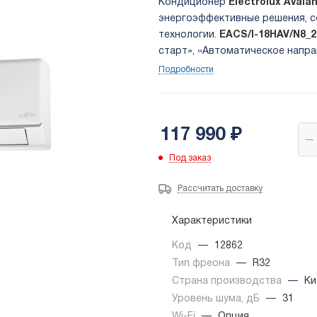
Кондиционер
Electrolux Avala
энергоэффективные решения, с
технологии.
EACS/I-18HAV/N8_
старт», «Автоматическое напра
Подробности
117 990
₽
Под заказ
Рассчитать доставку
Характеристики
Код
—
12862
Тип фреона
—
R32
Страна производства
—
Ки
Уровень шума, дБ
—
31
Wi-Fi
—
Опция