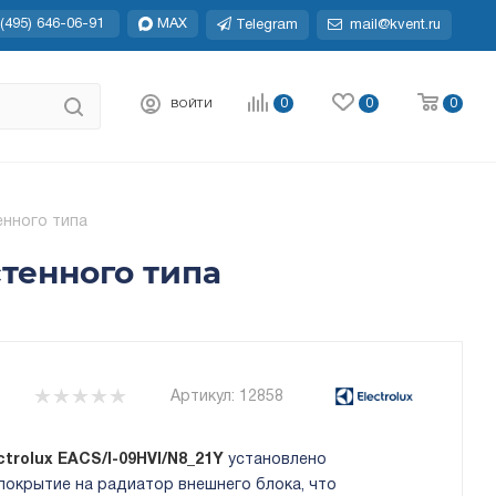
(495) 646-06-91
MAX
Telegram
mail@kvent.ru
0
0
0
ВОЙТИ
енного типа
стенного типа
Артикул:
12858
ctrolux EACS/I-09HVI/N8_21Y
установлено
покрытие на радиатор внешнего блока, что