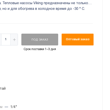
а. Тепловые насосы Viking предназначены не только
 но и для обогрева в холодное время до -30 ° C.
кая сезонная энергоэффективность (SEER = 8,5;
Оптовый заказ
ПОД ЗАКАЗ
Срок поставки 1–3 дня
тай
йм
—
1/4"