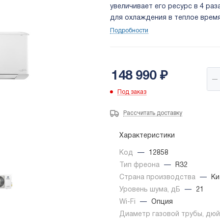
увеличивает его ресурс в 4 раз
для охлаждения в теплое время,
Основное преимущество — высо
Подробности
класс A +++).
148 990
₽
Под заказ
Рассчитать доставку
Характеристики
Код
—
12858
Тип фреона
—
R32
Страна производства
—
Ки
Уровень шума, дБ
—
21
Wi-Fi
—
Опция
Диаметр газовой трубы, дю