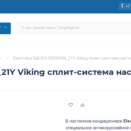
+7 
Г
ы
—
Electrolux EACS/I-09HVI/N8_21Y Viking сплит-система наст
_21Y Viking сплит-система на
В настенном кондиционере
Ele
специальное антикоррозийное 