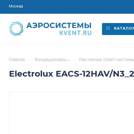
Москва
КАТАЛО
Главная
—
Кондиционеры
—
Настенные сплит-систем
Electrolux EACS-12HAV/N3_