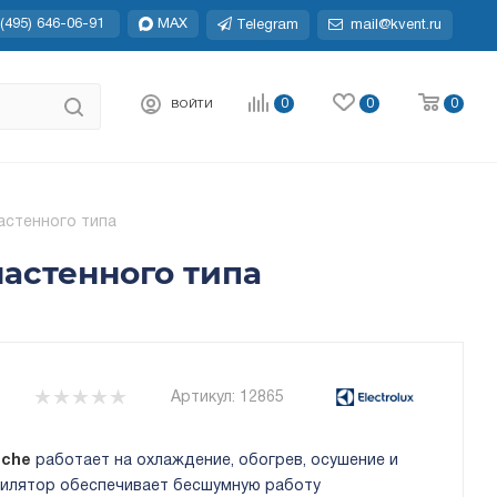
(495) 646-06-91
MAX
Telegram
mail@kvent.ru
0
0
0
ВОЙТИ
настенного типа
настенного типа
Артикул:
12865
nche
работает на охлаждение, обогрев, осушение и
тилятор обеспечивает бесшумную работу