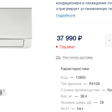
кондиционера и охлаждение п
отрегулирует установленную т
настройками для энергосбереж
Подробности
режима не создают лишнего ди
37 990
₽
Под заказ
Рассчитать доставку
Характеристики
Код
—
12865
Тип фреона
—
R410A
Страна производства
—
Ки
Вес, кг
—
38.4
Уровень шума, дБ
—
28
Wi-Fi
—
Нет