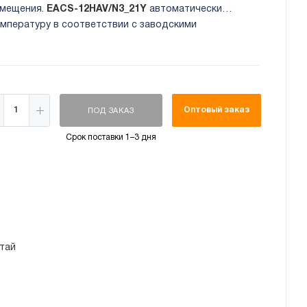
омещения.
EACS-12HAV/N3_21Y
автоматически
емпературу в соответствии с заводскими
ения. 3 варианта работы расширенного ночного
скомфорта во время сна.
Оптовый заказ
ПОД ЗАКАЗ
Срок поставки 1–3 дня
тай