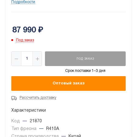
saving позволяют уменьшать энергопотребление без
Подробности
снижения энергоэффективности. Кондиционер
предназначен для установки в помещениях
различного назначения.
87 990
₽
Под заказ
ПОД ЗАКАЗ
Срок поставки 1–3 дня
Оптовый заказ
Рассчитать доставку
Характеристики
Код
—
21870
Тип фреона
—
R410A
Страна производства
—
Китай