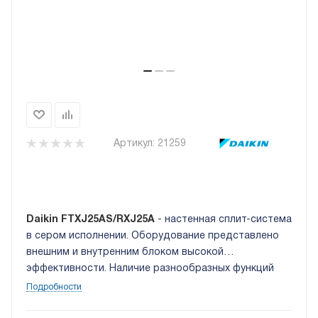
Артикул:
21259
Daikin FTXJ25AS/RXJ25A
- настенная сплит-система
в сером исполнении. Оборудование представлено
внешним и внутренним блоком высокой
эффективности. Наличие разнообразных функций
позволяет адаптировать работу устройства под
Подробности
свои нужды. Встроенная технология Wi-Fi позволяет
осуществлять управление системой дистанционно