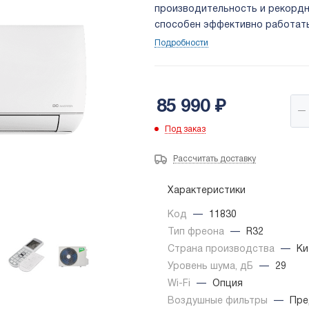
производительность и рекордно 
способен эффективно работать 
Подробности
85 990
₽
Под заказ
Рассчитать доставку
Характеристики
Код
—
11830
Тип фреона
—
R32
Страна производства
—
Ки
Уровень шума, дБ
—
29
Wi-Fi
—
Опция
Воздушные фильтры
—
Пре