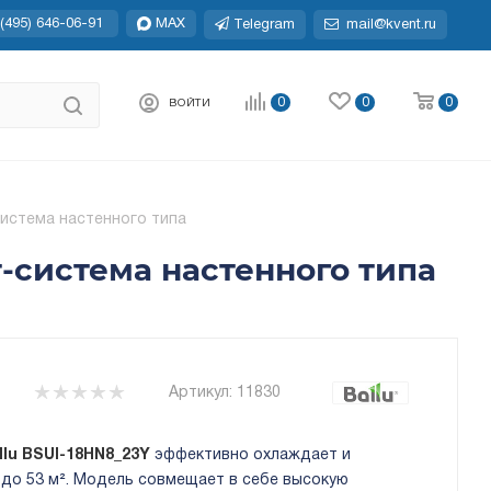
(495) 646-06-91
MAX
Telegram
mail@kvent.ru
0
0
0
ВОЙТИ
-система настенного типа
ит-система настенного типа
Артикул:
11830
llu BSUI-18HN8_23Y
эффективно охлаждает и
до 53 м². Модель совмещает в себе высокую