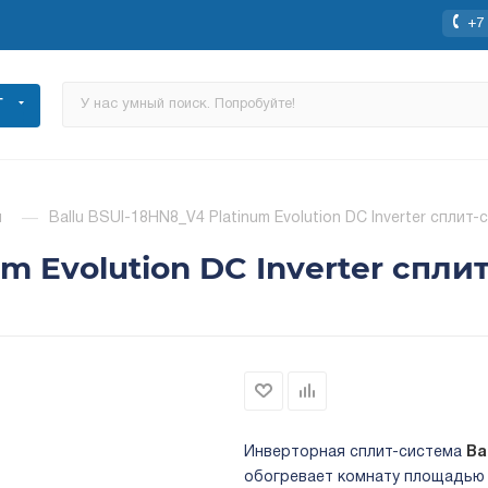
+7 
Г
ы
—
Ballu BSUI-18HN8_V4 Platinum Evolution DC Inverter сплит
um Evolution DC Inverter спл
Инверторная сплит-система
Ba
обогревает комнату площадью 