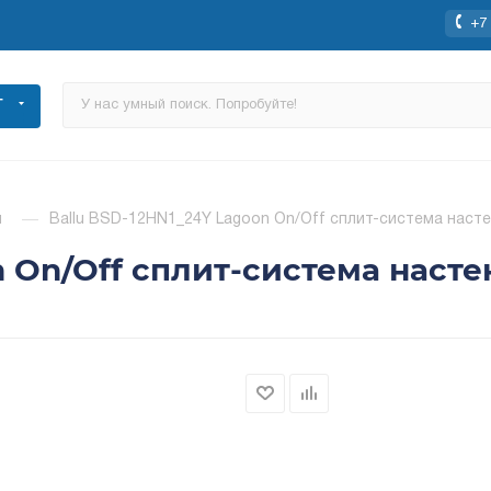
+7 
Г
ы
—
Ballu BSD-12HN1_24Y Lagoon On/Off сплит-система насте
n On/Off сплит-система насте