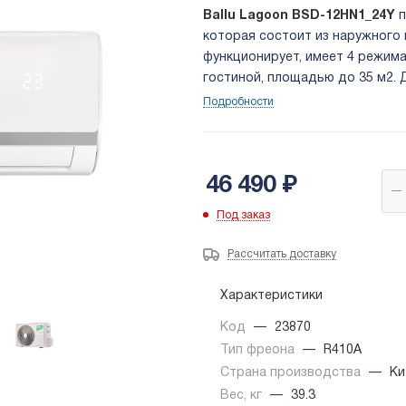
Ballu Lagoon BSD-12HN1_24Y
п
которая состоит из наружного 
функционирует, имеет 4 режима
гостиной, площадью до 35 м2.
производительности, но при э
Подробности
46 490
₽
Под заказ
Рассчитать доставку
Характеристики
Код
—
23870
Тип фреона
—
R410A
Страна производства
—
Ки
Вес, кг
—
39.3