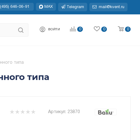
(495) 646-06-91
MAX
Telegram
mail@kvent.ru
0
0
0
ВОЙТИ
нного типа
нного типа
Артикул:
23870