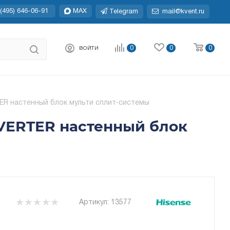
(495) 646-06-91
MAX
Telegram
mail@kvent.ru
0
0
0
ВОЙТИ
ER настенный блок мульти сплит-системы
NVERTER настенный блок
Артикул:
13577