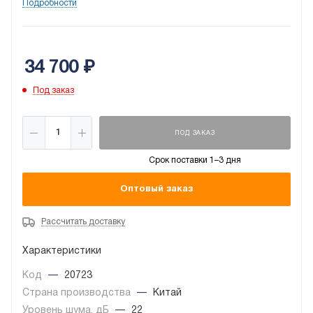
настроить свой рабочий режим, поскольку работа
Подробности
происходит независимо друг от друга. Кондиционер
отлично работает не только на охлаждение и
обогрев, но и осушает, вентилирует пространство.
34 700
₽
Под заказ
ПОД ЗАКАЗ
Срок поставки 1–3 дня
Оптовый заказ
Рассчитать доставку
Характеристики
Код
—
20723
Страна производства
—
Китай
Уровень шума, дБ
—
22