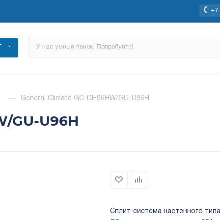
+7 
Г
—
General Сlimate GC-DH96HW/GU-U96H
HW/GU-U96H
Сплит-система настенного типа;