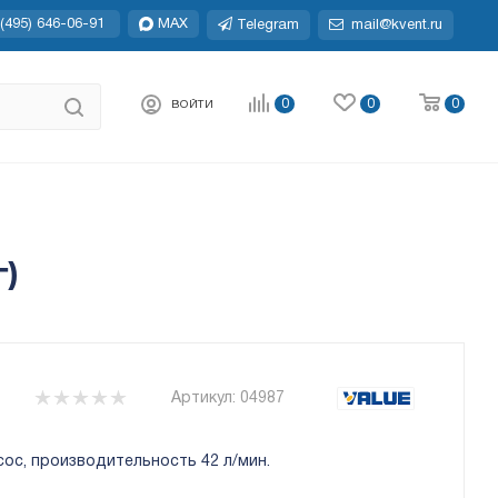
(495) 646-06-91
MAX
Telegram
mail@kvent.ru
0
0
0
ВОЙТИ
г)
Артикул:
04987
ос, производительность 42 л/мин.