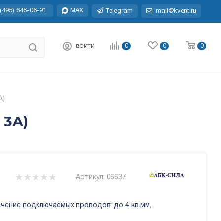
(495) 646-06-91
MAX
Telegram
mail@kvent.ru
0
0
0
ВОЙТИ
А)
 3А)
Артикул:
06637
чение подключаемых проводов: до 4 кв.мм,