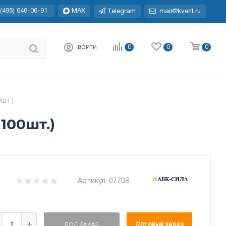
(495) 646-06-91
MAX
Telegram
mail@kvent.ru
0
0
0
ВОЙТИ
шт.)
100шт.)
Артикул:
07708
Оптовый заказ
ПОД ЗАКАЗ