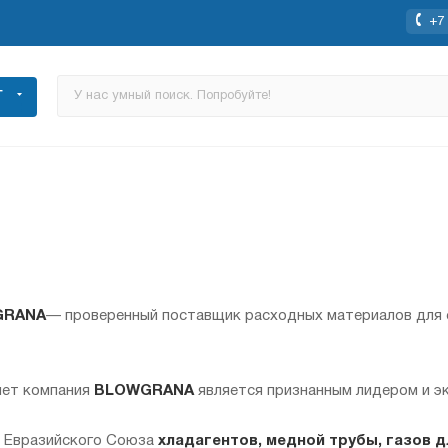
+7 
Г
GRANA
— проверенный поставщик расходных материалов для 
лет компания
BLOWGRANA
является признанным лидером и э
ы Евразийского Союза
хладагентов, медной трубы, газов д