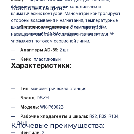
кейс)
— сервисный комплект для диагностики,
Комплектация:
вакуумирования и заправки холодильных и
климатических контуров. Манометры контролируют
стороны всасывания и нагнетания, температурные
Заправочные шланги:
3 шт., длина 1,5 м,
шкалы соотносят давление с температурой
соединение 1/4" SAE, рабочее давление до 55
насыщения выбранного хладагента, а вентили
бар
управляют потоком сервисной линии.
Адаптеры AD-89:
2 шт.
Кейс:
пластиковый
Характеристики:
Тип:
манометрическая станция
Бренд:
DSZH
Модель:
WK-P6002B
Рабочие хладагенты и шкалы:
R22, R32, R134,
Ключевые преимущества:
R410
Вентили:
2