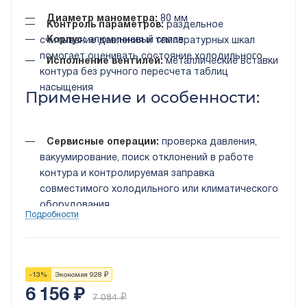
Диаметр манометра:
80 мм
Контроль параметров:
раздельное
Корпус:
алюминиевый сплав
считывание давления и температурных шкал
помогает оценивать состояние холодильного
Исполнение вентилей:
металлические вставки
контура без ручного пересчета таблиц
насыщения
Применение и особенности:
Сервисные операции:
проверка давления,
вакуумирование, поиск отклонений в работе
контура и контролируемая заправка
совместимого холодильного или климатического
оборудования
Подробности
Эксплуатация:
перед работой сверяют
хладагент, присоединения и допустимое
давление компонентов; вентили открывают
плавно, после обслуживания проверяют
-
13
%
Экономия
928
₽
герметичность и хранят прибор закрытым
6 156
₽
7 084
₽